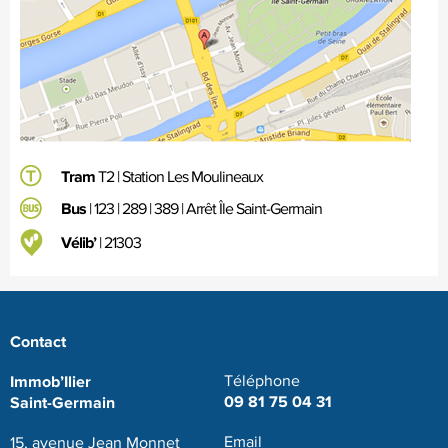
Tram
T2 | Station Les Moulineaux
Bus
| 123 | 289 | 389 | Arrêt Île Saint-Germain
Vélib’
| 21303
Contact
Immob’Ilier
Téléphone
09 81 75 04 31
Saint-Germain
Email
15, avenue Jean Monnet